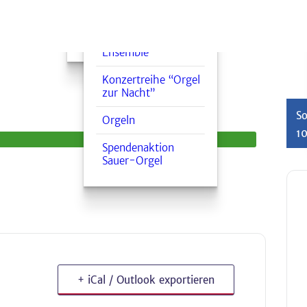
Trauerfeier
Bläserkreis
Seelsorge
Blockflöten-
Ensemble
Konzertreihe “Orgel
zur Nacht”
So
Orgeln
1
Spendenaktion
Sauer-Orgel
+ iCal / Outlook exportieren