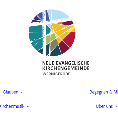
Startseite
Kirchenmusik
Chöre
Gottesdienste und
Andachten
Kantorei
Gemeindefest
Kirchenchor
Taufe
Glauben
Begegnen & M
Gospelchor
Konfirmation
Kirchenmusik
Über uns
Kinderchor
Trauung