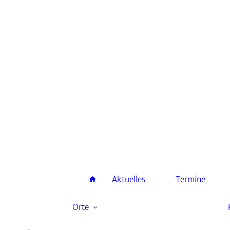
Johanniskirche
Sylvestrikirche
Theobaldikapelle
Aktuelles
Termine
Jugend-
Begegnungszentrum
Orte
Theobaldifriedhof