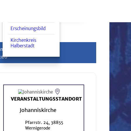
Hilfe & Fürsorge
Region & Ökumene
Partnerschaften
Erscheinungsbild
Kirchenkreis
Halberstadt
nntag, 10. Mai 2026
0:00
VERANSTALTUNGSSTANDORT
Johanniskirche
Pfarrstr. 24, 38855
Wernigerode