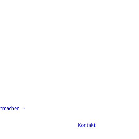
Leitbild
Gemeindekirchenrat
Kinder & Familien
Ehrenamtliche
Jugendliche
Mitarbeit
itmachen
Erwachsene
Fördern & Spenden
Kontakt
Freizeiten
Kindertagesstätte