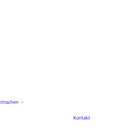
Leitbild
Gemeindekirchenrat
Kinder & Familien
Ehrenamtliche
Jugendliche
Mitarbeit
itmachen
Erwachsene
Fördern & Spenden
Kontakt
Freizeiten
Kindertagesstätte