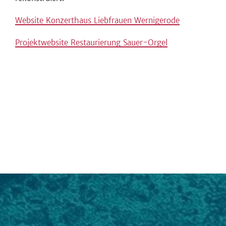
Website Konzerthaus Liebfrauen Wernigerode
Projektwebsite Restaurierung Sauer-Orgel