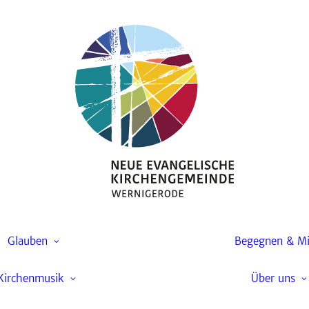
Startseite
Kirchenmusik
Chöre
Gottesdienste und
Andachten
Kantorei
Gemeindefest
Kirchenchor
Taufe
Glauben
Begegnen & M
Gospelchor
Konfirmation
Kirchenmusik
Über uns
Kinderchor
Trauung