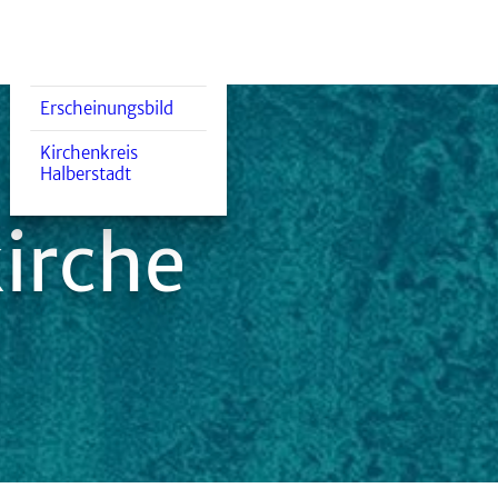
Hilfe & Fürsorge
Region & Ökumene
Partnerschaften
Erscheinungsbild
Kirchenkreis
Halberstadt
irche