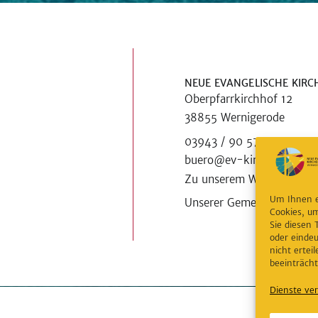
NEUE EVANGELISCHE KIR
Oberpfarrkirchhof 12
38855 Wernigerode
03943 / 90 57 49
buero@ev-kirche-wernig
Zu unserem WhatsApp-Ka
Um Ihnen e
Unserer Gemeinde auf Ins
Cookies, u
Sie diesen
oder eindeu
nicht erte
beeinträcht
Dienste ve