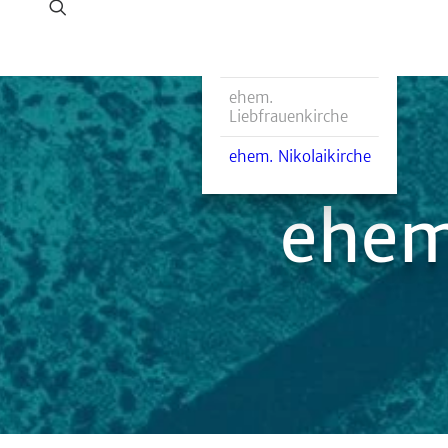
Martin-Luther-Saal
Haus Gadenstedt
ehem.
Liebfrauenkirche
ehem. Nikolaikirche
ehem