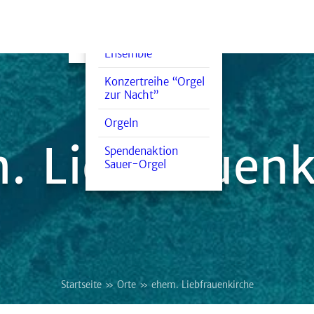
Trauerfeier
Bläserkreis
Seelsorge
Blockflöten-
Ensemble
Konzertreihe “Orgel
zur Nacht”
Orgeln
. Liebfrauenk
Spendenaktion
Sauer-Orgel
Startseite
Orte
ehem. Liebfrauenkirche