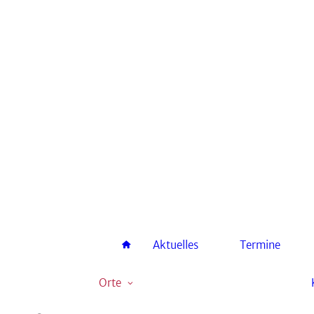
Johanniskirche
Sylvestrikirche
Theobaldikapelle
Aktuelles
Termine
Jugend-
Begegnungszentrum
Orte
Theobaldifriedhof