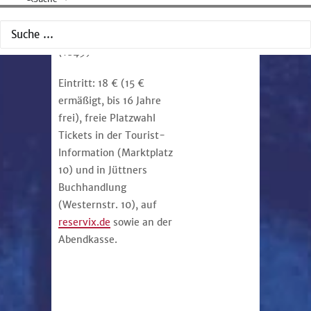
Sachen die Welt in’s
Klare!“
– Robert Schumann
(1849)
Eintritt: 18 € (15 €
ermäßigt, bis 16 Jahre
frei), freie Platzwahl
Tickets in der Tourist-
Information (Marktplatz
10) und in Jüttners
Buchhandlung
(Westernstr. 10), auf
reservix.de
sowie an der
Abendkasse.