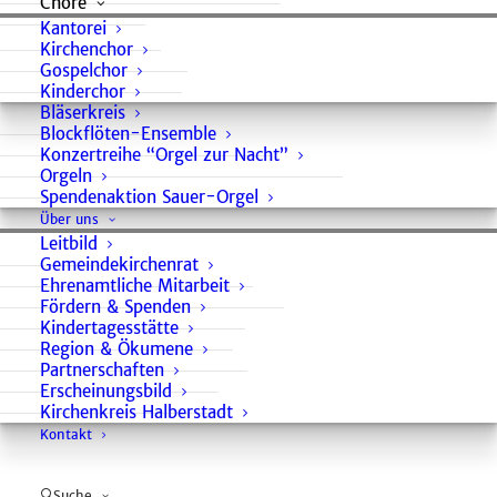
Chöre
Leitung: Kantorin Anne
Kantorei
Engel
Kirchenchor
Gospelchor
„Kennen Sie die
Kinderchor
Bach’sche Johannes-
Bläserkreis
Blockflöten-Ensemble
Passion, die so
Konzertreihe “Orgel zur Nacht”
genannte kleine?
Orgeln
Gewiss! Aber finden Sie
Spendenaktion Sauer-Orgel
sie nicht auch um Vieles
Über uns
Leitbild
kühner, gewaltiger,
Gemeindekirchenrat
poetischer als die nach
Ehrenamtliche Mitarbeit
dem Evangelisten
Fördern & Spenden
Kindertagesstätte
Matthäus? Wie
Region & Ökumene
gedrängt, durchaus
Partnerschaften
genial, namentlich in
Erscheinungsbild
Kirchenkreis Halberstadt
den Chören, und von
Kontakt
welcher Kunst! Käme
doch über solche
Suche