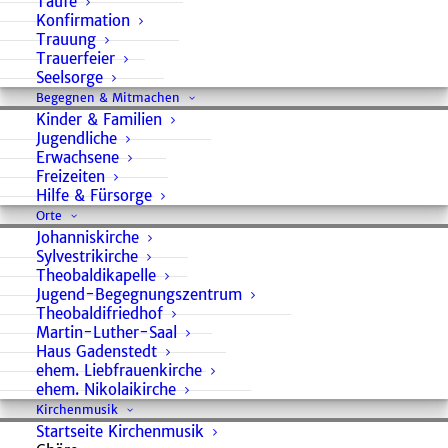
Passion
Taufe
Konfirmation
Trauung
Trauerfeier
J. S. Bach: Johannes-
Seelsorge
Passion BWV 245
Begegnen & Mitmachen
Kinder & Familien
Kathleen Danke |
Jugendliche
Erwachsene
Sopran
Freizeiten
Anne-Beke Sontag | Alt
Hilfe & Fürsorge
Matthias Schubotz |
Orte
Tenor
Johanniskirche
Sylvestrikirche
Luciano Lodi | Bass
Theobaldikapelle
Fabian Kuhnen | Bass
Jugend-Begegnungszentrum
(Christusworte)
Theobaldifriedhof
Martin-Luther-Saal
Haus Gadenstedt
Kantorei Wernigerode
ehem. Liebfrauenkirche
Telemannisches
ehem. Nikolaikirche
Collegium Michaelstein
Kirchenmusik
Startseite Kirchenmusik