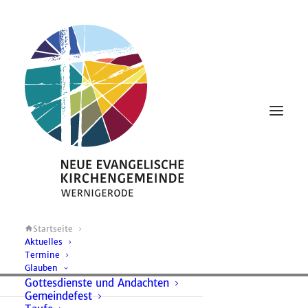
Startseite
Aktuelles
Termine
Miteinander glauben
Einander begegnen
Glauben
Gottesdienste und Andachten
Gemeindefest