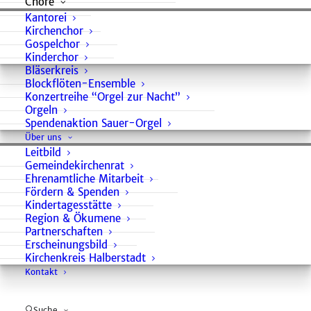
Chöre
Kantorei
Kirchenchor
Gospelchor
Kinderchor
Bläserkreis
Blockflöten-Ensemble
Konzertreihe “Orgel zur Nacht”
Orgeln
Brockenwanderung mit
Spendenaktion Sauer-Orgel
Andacht am 22.8.
Über uns
Leitbild
WEITERLESEN …
Gemeindekirchenrat
Ehrenamtliche Mitarbeit
Fördern & Spenden
Kindertagesstätte
Region & Ökumene
Partnerschaften
Erscheinungsbild
Kirchenkreis Halberstadt
Kontakt
Suche