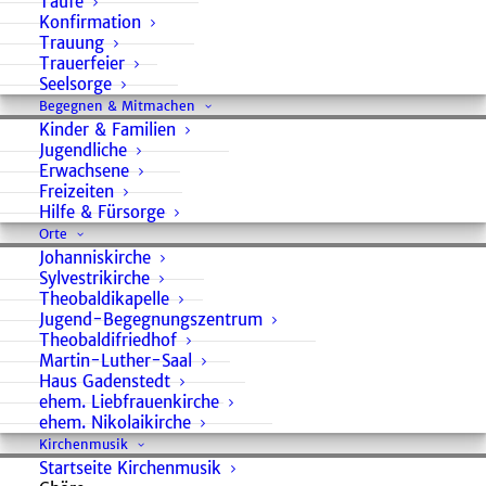
Taufe
Konfirmation
Trauung
Trauerfeier
Seelsorge
Begegnen & Mitmachen
Kinder & Familien
Jugendliche
Erwachsene
Freizeiten
Hilfe & Fürsorge
Orte
Johanniskirche
Aktuelles
Sylvestrikirche
Theobaldikapelle
Jugend-Begegnungszentrum
Theobaldifriedhof
Martin-Luther-Saal
Haus Gadenstedt
ehem. Liebfrauenkirche
ehem. Nikolaikirche
Kirchenmusik
Startseite Kirchenmusik