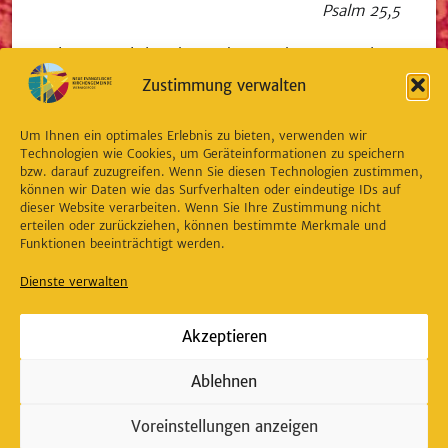
Psalm 25,5
Bittet, so wird euch gegeben; suchet, so werdet
ihr finden; klopfet an, so wird euch aufgetan.
Zustimmung verwalten
Matthäus 7,7
Um Ihnen ein optimales Erlebnis zu bieten, verwenden wir
Technologien wie Cookies, um Geräteinformationen zu speichern
© Evangelische Brüder-Unität – Herrnhuter Brüdergemeine
bzw. darauf zuzugreifen. Wenn Sie diesen Technologien zustimmen,
Weitere Informationen finden Sie hier
können wir Daten wie das Surfverhalten oder eindeutige IDs auf
dieser Website verarbeiten. Wenn Sie Ihre Zustimmung nicht
erteilen oder zurückziehen, können bestimmte Merkmale und
Funktionen beeinträchtigt werden.
Dienste verwalten
Akzeptieren
Miteinander glauben, einander begegnen,
füreinander da sein.
Ablehnen
Voreinstellungen anzeigen
Die Neue Evangelische Kirchengemeinde Wernigerode gibt